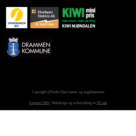
Copyright @Nedre Eiker barne- og ungdomsteater
Getynet CMS
| Webdesign og webutvikling av
DCode