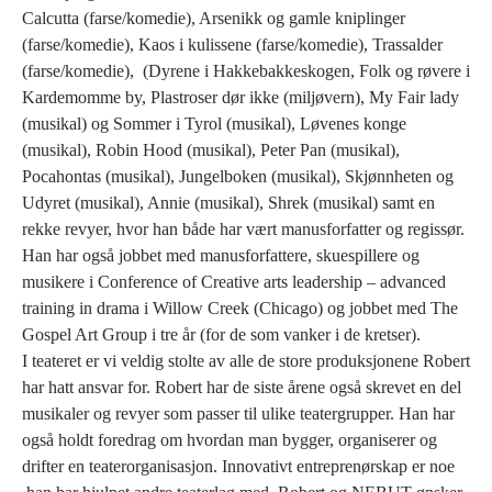
Calcutta (farse/komedie), Arsenikk og gamle kniplinger
(farse/komedie), Kaos i kulissene (farse/komedie), Trassalder
(farse/komedie), (Dyrene i Hakkebakkeskogen, Folk og røvere i
Kardemomme by, Plastroser dør ikke (miljøvern), My Fair lady
(musikal) og Sommer i Tyrol (musikal), Løvenes konge
(musikal), Robin Hood (musikal), Peter Pan (musikal),
Pocahontas (musikal), Jungelboken (musikal), Skjønnheten og
Udyret (musikal), Annie (musikal), Shrek (musikal) samt en
rekke revyer, hvor han både har vært manusforfatter og regissør.
Han har også jobbet med manusforfattere, skuespillere og
musikere i Conference of Creative arts leadership – advanced
training in drama i Willow Creek (Chicago) og jobbet med The
Gospel Art Group i tre år (for de som vanker i de kretser).
I teateret er vi veldig stolte av alle de store produksjonene Robert
har hatt ansvar for. Robert har de siste årene også skrevet en del
musikaler og revyer som passer til ulike teatergrupper. Han har
også holdt foredrag om hvordan man bygger, organiserer og
drifter en teaterorganisasjon. Innovativt entreprenørskap er noe