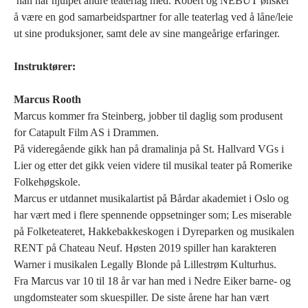
han har hjulpet andre teaterlag med. Robert og NEBUT ønsker
å være en god samarbeidspartner for alle teaterlag ved å låne/leie
ut sine produksjoner, samt dele av sine mangeårige erfaringer.
Instruktører:
Marcus Rooth
Marcus kommer fra Steinberg, jobber til daglig som produsent
for Catapult Film AS i Drammen.
På videregående gikk han på dramalinja på St. Hallvard VGs i
Lier og etter det gikk veien videre til musikal teater på Romerike
Folkehøgskole.
Marcus er utdannet musikalartist på Bårdar akademiet i Oslo og
har vært med i flere spennende oppsetninger som; Les miserable
på Folketeateret, Hakkebakkeskogen i Dyreparken og musikalen
RENT på Chateau Neuf. Høsten 2019 spiller han karakteren
Warner i musikalen Legally Blonde på Lillestrøm Kulturhus.
Fra Marcus var 10 til 18 år var han med i Nedre Eiker barne- og
ungdomsteater som skuespiller. De siste årene har han vært