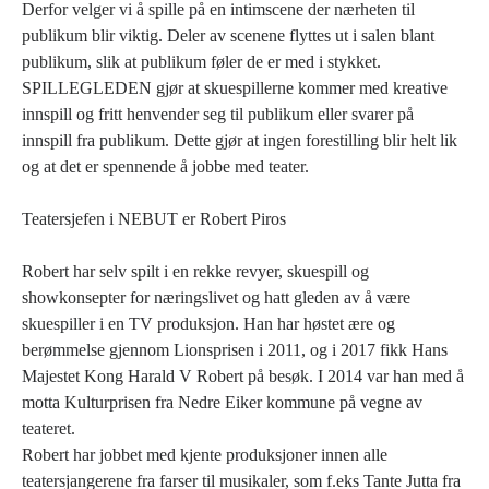
Derfor velger vi å spille på en intimscene der nærheten til
publikum blir viktig. Deler av scenene flyttes ut i salen blant
publikum, slik at publikum føler de er med i stykket.
SPILLEGLEDEN gjør at skuespillerne kommer med kreative
innspill og fritt henvender seg til publikum eller svarer på
innspill fra publikum. Dette gjør at ingen forestilling blir helt lik
og at det er spennende å jobbe med teater.
Teatersjefen i NEBUT er Robert Piros
Robert har selv spilt i en rekke revyer, skuespill og
showkonsepter for næringslivet og hatt gleden av å være
skuespiller i en TV produksjon. Han har høstet ære og
berømmelse gjennom Lionsprisen i 2011, og i 2017 fikk Hans
Majestet Kong Harald V Robert på besøk. I 2014 var han med å
motta Kulturprisen fra Nedre Eiker kommune på vegne av
teateret.
Robert har jobbet med kjente produksjoner innen alle
teatersjangerene fra farser til musikaler, som f.eks Tante Jutta fra